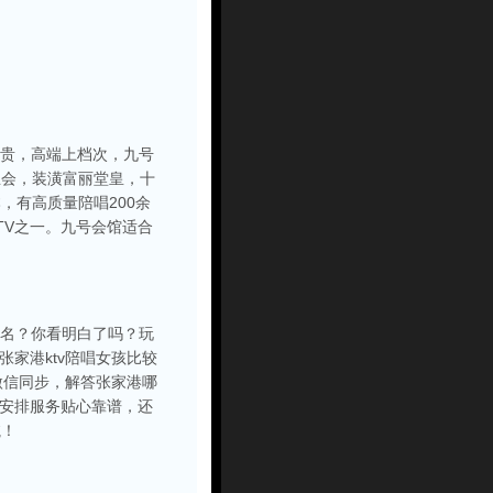
尊贵，高端上档次，九号
总会，装潢富丽堂皇，十
，有高质量陪唱200余
TV之一。九号会馆适合
排名？你看明白了吗？玩
张家港ktv陪唱女孩比较
38微信同步，解答张家港哪
，安排服务贴心靠谱，还
航！