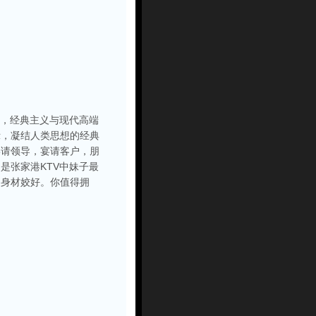
雅，经典主义与现代高端
示，凝结人类思想的经典
宴请领导，宴请客户，朋
是张家港KTV中妹子最
，身材姣好。你值得拥