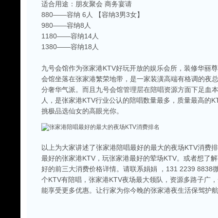
适合用途：朋友聚会 商务宴请
880——容纳 6人 【容纳3男3女】
980——容纳8人
1180——容纳14人
1380——容纳18人
九号会馆作为张家港KTV好玩开放的娱乐会所，装修华丽
会馆坐落在张家港繁荣地带，是一家装潢高端有格调的夜
分奢华气派。而且九号会馆管理层在陪唱资源方面下足血本
人，是张家港KTV行业公认的陪唱数量最多，质量最高的K
挑极品选仙女的高眼光你。
以上为大家讲述了张家港陪唱最好的最大的夜场KTV消费
最好的张家港KTV，玩张家港最好的荤场KTV。或者想了解
好的前三大消费价格详情。请联系娟娟 ，131 2239 88
个KTV有陪唱，张家港KTV夜场最大领队，资源多路子广
能享受更多优惠。让行家为你今晚的张家港夜生活保驾护