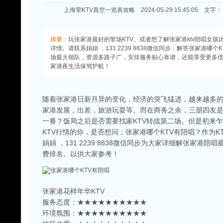
上海荤KTV真空一览表攻略 2024-05-29 15:45:05 文字
摘要：
玩张家港最好的荤场KTV。或者想了解张家港ktv陪唱女
详情。请联系娟娟 ，131 2239 8838微信同步，解答张家港哪个
场最大领队，资源多路子广，安排服务贴心靠谱，还能享受更多
家港夜生活保驾护航！
随着张家港日新月异的变化，经济的突飞猛进，越来越多
家港发展，出差，旅游玩耍等。而在商务之余，三朋四友是
一番？饭局之后是否需要找家KTV转战第二场。但是初来
KTV行情的你，是否想问；张家港哪个KTV有陪唱？作为K
娟娟 ，131 2239 8838微信同步为大家详细解张家港陪
费排名。以供大家参考！
张家港花样年华KTV
服务态度：★★★★★★★★★★
环境氛围：★★★★★★★★★★