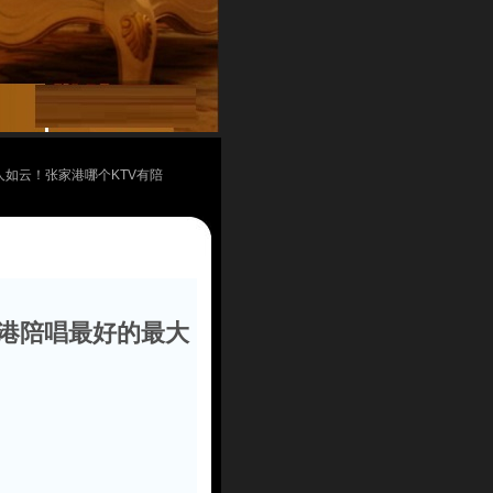
佳人如云！张家港哪个KTV有陪
家港陪唱最好的最大