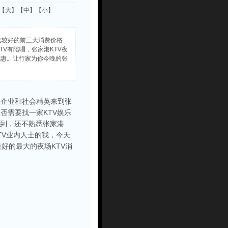
：【
大
】【
中
】【
小
】
孩比较好的前三大消费价格
KTV有陪唱，张家港KTV夜
优惠。让行家为你今晚的张
的企业和社会精英来到张
否需要找一家KTV娱乐
乍到，还不熟悉张家港
TV业内人士的我，今天
唱最好的最大的夜场KTV消