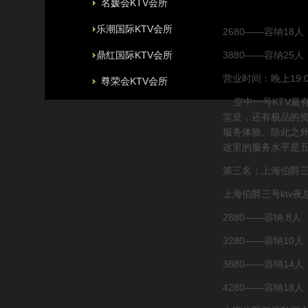
名媛会KTV会所
乐潮国际KTV会所
2680——容纳18人
鼎红国际KTV会所
3880——容纳25人
营业时间：晚上19:0
尊荣会KTV会所
空中一号KTV最
荤KTV真空会所排名
堂皇，还有
极品的
服务体验。除此之
最好荤ktv真空会所
这里的服务水平是五
第三名；上海伯爵三
上海伯爵三号ktv
2880——容纳 8人
3280——容纳10人
3880——容纳14人
4280——容纳18人