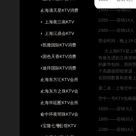
1880——容纳8人
上海满天星KTV消费
2280——容纳14人
上海夜江南KTV
2980——容纳18人
上海沄鼎会KTV
营业时间：晚上19:0
凯撒国际KTV消费
大上海KTV是
国色天香KTV消费
有
最先进的立体音
的豪华包间，房间宽
迪拜国际KTV消费
个高颜值陪唱资源
在陪唱数量和质量
上海东方汇KTV会所
第二名；上海空中一
上海东方之珠KTV会
空中一号KTV
包厢
上海华廷汇KTV会所
所
1680——容纳 8人
金中环夜明珠KTV会
1880——容纳10人
宝隆七号公馆KTV
所
2280——容纳14人