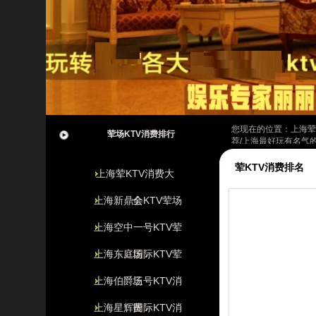
您现在的位置：
上海荤
荤场KTV消费排行
荐/上海最好玩有名气的
荤KTV消费排名
上海荤KTV消费大
上海新鼎会KTV荤场
全
上海空中一号KTV荤
上海东庭国际KTV荤
场
上海伯爵三号KTV消
场
上海星辉国际KTV消
费