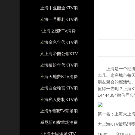
上海中亚国金KTV消
费
上海一号万利KTV消
费
上海之夜KTV消费
费
上海金色年代KTV消
大上海帝国公馆KTV
费
上海缤纷年代KTV消
上海是一个经济繁
非凡。这座城市每
上海天地汇KTV消费
费
朋友聚会的都活动。
上海白金翰宫KTV消
值得一去呢？上海K
14444354微信
上海私人订制KTV消
费
上海华都KTV荤场消
费
第一名；上海大上海
威尼斯KTV荤场消费
费
大上海KTV
荤场消
上海十里洋场KTV
1680——容纳 6人