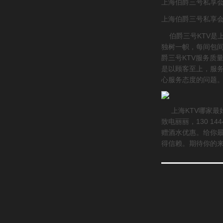
上海伯爵三号私享会
上海伯爵三号私享会所
伯爵三号KTV
独树一帜，每间包间
爵三号KTV服务质
是以顾客至上，服
心服务态度的问题
上海KTV哪家最
致电丽丽，130 14
赠酒水优惠。给你
得信赖。期待你的