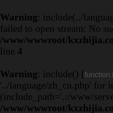
Warning
: include(../langua
failed to open stream: No suc
/www/wwwroot/kxzhijia.co
line
4
Warning
: include() [
function.
'../language/zh_cn.php' for 
(include_path='.:/www/serve
/www/wwwroot/kxzhijia.co